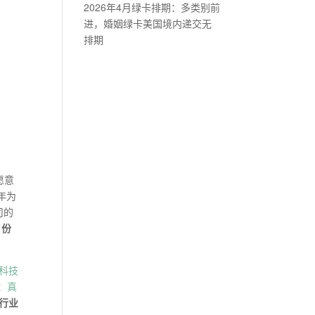
2026年4月绿卡排期：多类别前
进，婚姻绿卡美国境内递交无
排期
愿意
年为
司的
月份
科技
：真
行业