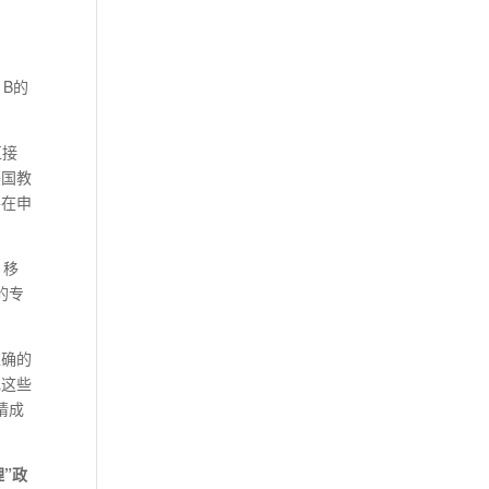
1B的
直接
美国教
并在申
。移
的专
准确的
现这些
请成
”政