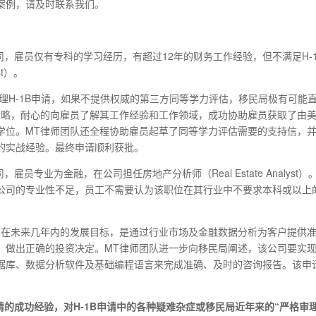
案例，请及时联系我们。
司，雇员仅有专科的学习经历，有超过12年的财务工作经验，但不满足H-
st）。
办理H-1B申请，如果不提供权威的第三方同等学力评估，移民局极有可能
策略，耐心的向雇员了解其工作经验和工作领域，成功协助雇员获取了由
学位。MT律师团队还全程协助雇员起草了同等学力评估需要的支持信，
的实战经验。最终申请顺利获批。
员专业为金融，在公司担任房地产分析师（Real Estate Analyst）
公司的专业性不足，员工不需要认为该职位在其行业中不要求本科或以上
司在未来几年内的发展目标，是通过行业市场及金融数据分析为客户提供
，做出正确的投资决定。MT律师团队进一步向移民局阐述，该公司要实
据库、数据分析软件及基础编程语言来完成准确、及时的咨询报告。该申
请的成功经验，对H-1B申请中的各种疑难杂症或移民局近年来的“严格审理