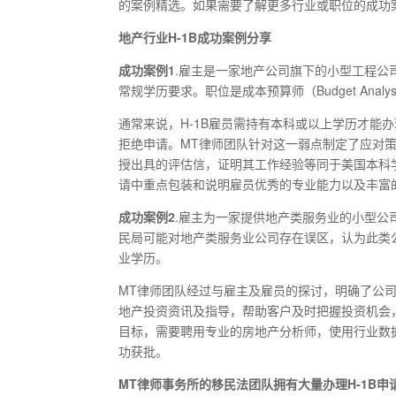
的案例精选。如果需要了解更多行业或职位的成功
地产行业H-1B成功案例分享
成功案例1
.雇主是一家地产公司旗下的小型工程公
常规学历要求。职位是成本预算师（Budget Analy
通常来说，H-1B雇员需持有本科或以上学历才能
拒绝申请。MT律师团队针对这一弱点制定了应对
授出具的评估信，证明其工作经验等同于美国本科
请中重点包装和说明雇员优秀的专业能力以及丰富
成功案例2
.雇主为一家提供地产类服务业的小型公司，雇
民局可能对地产类服务业公司存在误区，认为此类
业学历。
MT律师团队经过与雇主及雇员的探讨，明确了公
地产投资资讯及指导，帮助客户及时把握投资机会
目标，需要聘用专业的房地产分析师，使用行业数
功获批。
MT律师事务所的移民法团队拥有大量办理H-1B申