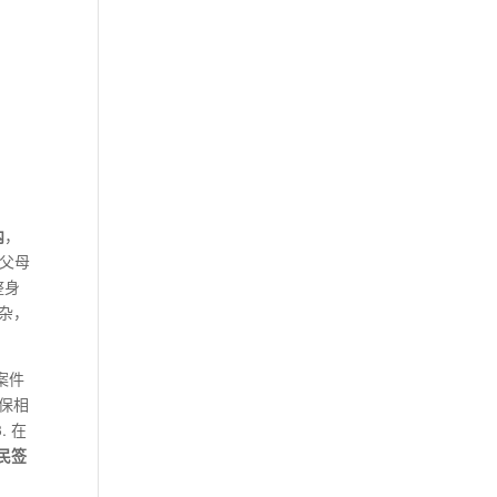
内
，
父母
整身
杂，
案件
担保相
. 在
民签