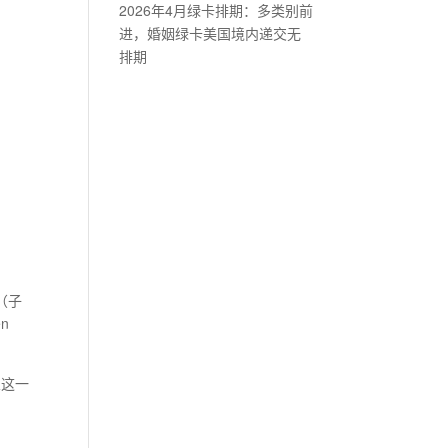
2026年4月绿卡排期：多类别前
进，婚姻绿卡美国境内递交无
排期
（子
n
从这一