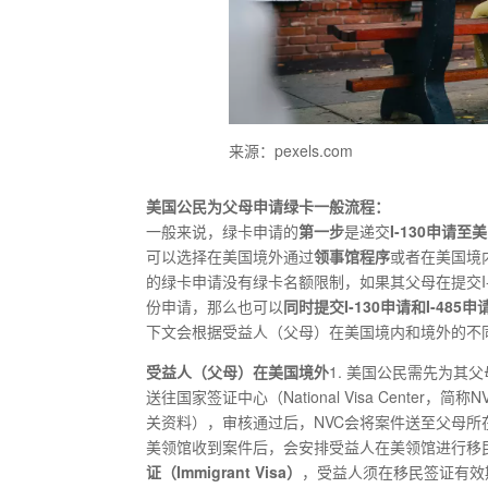
来源：pexels.com
美国公民为父母申请绿卡一般流程：
一般来说，绿卡申请的
第一步
是递交
I-130申请至
可以选择在美国境外通过
领事馆程序
或者在美国境
的绿卡申请没有绿卡名额限制，如果其父母在提交I-
份申请，那么也可以
同时提交I-130申请和I-485申
下文会根据受益人（父母）在美国境内和境外的不
受益人（父母）在美国境外
1. 美国公民需先为其
送往国家签证中心（National Visa Cent
关资料），审核通过后，NVC会将案件送至父母
美领馆收到案件后，会安排受益人在美领馆进行移
证
（
Immigrant
V
isa
）
，受益人须在移民签证有效