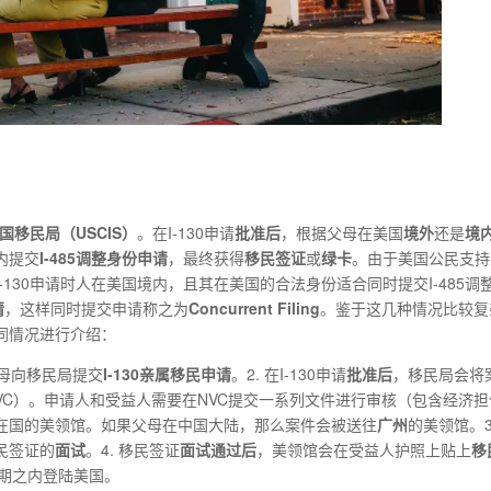
美国移民局（USCIS）
。在I-130申请
批准后
，根据父母在美国
境外
还是
境
内提交
I-485调整身份申请
，最终获得
移民签证
或
绿卡
。由于美国公民支持
130申请时人在美国境内，且其在美国的合法身份适合同时提交I-485调
请
，这样同时提交申请称之为
Concurrent Filing
。鉴于这几种情况比较复
同情况进行介绍：
父母向移民局提交
I
-130
亲属移民申请
。2. 在I-130申请
批准后
，移民局会将
er，简称NVC）。申请人和受益人需要在NVC提交一系列文件进行审核（包含经济
所在国的美领馆。如果父母在中国大陆，那么案件会被送往
广州
的美领馆。3
民签证的
面试
。4. 移民签证
面试通过后
，美领馆会在受益人护照上贴上
移
期之内登陆美国。