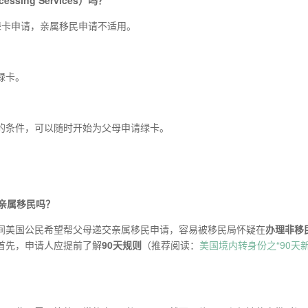
cessing Services
）
吗？
签证和绿卡申请，亲属移民申请不适用。
绿卡。
的条件，可以随时开始为父母申请绿卡。
。
亲属移民吗？
间美国公民希望帮父母递交亲属移民申请，容易被移民局怀疑在
办理非移
首先，申请人应提前了解
9
0
天规则
（推荐阅读：
美国境内转身份之“90天新