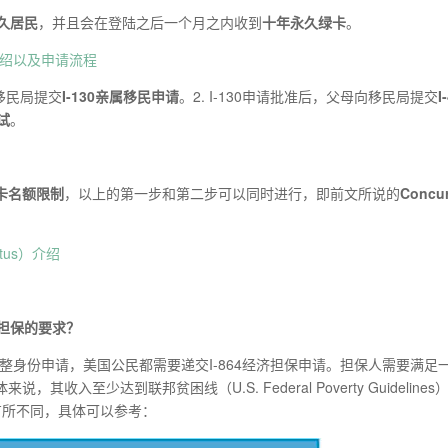
久居民
，并且会在登陆之后一个月之内收到
十年永久绿卡
。
g）介绍以及申请流程
移民局提交
I
-130
亲属移民申请
。2. I-130申请批准后，父母向移民局提交
I
试
。
卡名额限制
，以上的第一步和第二步可以同时进行，即前文所说的
C
oncur
atus）介绍
担保的要求？
调整身份申请，美国公民都需要递交I-864经济担保申请。担保人需要满足
至少达到联邦贫困线（U.S. Federal Poverty Guidelines
有所不同，具体可以参考：