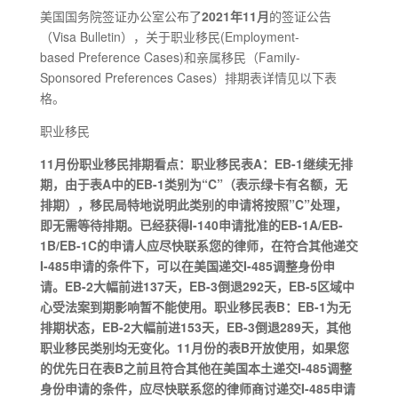
美国国务院签证办公室公布了
2021年11月
的签证公告
（Visa Bulletin），关于职业移民(Employment-
based Preference Cases)和亲属移民（Family-
Sponsored Preferences Cases）排期表详情见以下表
格。
职业移民
11月份职业移民排期看点：职业移民表A：EB-1继续无排
期，由于表A中的EB-1类别为“C”（表示绿卡有名额，无
排期），移民局特地说明此类别的申请将按照”C”处理，
即无需等待排期。已经获得I-140申请批准的EB-1A/EB-
1B/EB-1C的申请人应尽快联系您的律师，在符合其他递交
I-485申请的条件下，可以在美国递交I-485调整身份申
请。EB-2大幅前进137天，EB-3倒退292天，EB-5区域中
心受法案到期影响暂不能使用。职业移民表B：EB-1为无
排期状态，EB-2大幅前进153天，EB-3倒退289天，其他
职业移民类别均无变化。11月份的表B开放使用，如果您
的优先日在表B之前且符合其他在美国本土递交I-485调整
身份申请的条件，应尽快联系您的律师商讨递交I-485申请