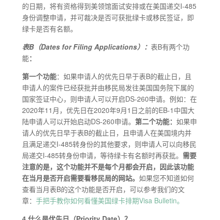
的日期，将有资格得到美领馆面试安排或在美国递交I-485
身份调整申请，并可裁决是否可获批绿卡或移民签证，即
绿卡是否有名额。
表B（Dates for Filing Applications）：
表B有两个功
能
：
第一个功能
：如果申请人的优先日早于表B的截止日，且
申请人的案件已经获批并由移民局发往美国国务院下属的
国家签证中心，则申请人可以开启DS-260申请。例如：在
2020年11月，优先日在2020年9月1日之前的EB-1中国大
陆申请人可以开始启动DS-260申请。
第二个功能：
如果申
请人的优先日早于表B的截止日，且申请人在美国境内并
且满足递交I-485转身份的其他要求，则申请人可以向移民
局递交I-485转身份申请，等待绿卡有名额时再获批。
需要
注意的是，这个功能并不是每个月都会开启，因此该功能
在当月是否开启需要看移民局的网站。
如果您不知道如何
查看当月表B的这个功能是否开启，可以参考我们的文
章：
手把手教你如何看懂美国绿卡排期Visa Bulletin。
4
.
什么是优先日（Priority Date）？