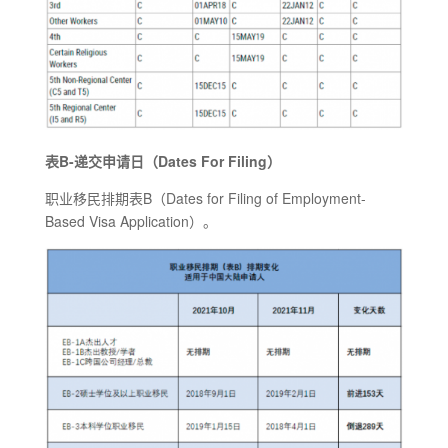
表B-递交申请日（Dates For Filing）
职业移民排期表B（Dates for Filing of Employment-
Based Visa Application）。