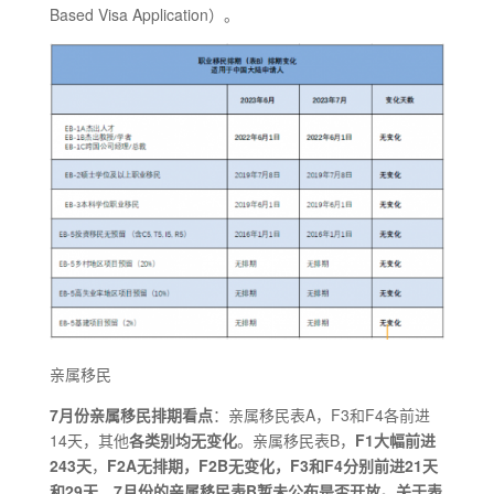
Based Visa Application）。
亲属移民
7月份
亲属移民排期看点
：亲属移民表A，F3和F4各前进
14天，其他
各类别均无变化
。亲属移民表B，
F1大幅前进
243天
，
F2A无排期，F2B无变化，F3和F4分别前进21天
和29天
。
7
月份的
亲属移民
表B暂未公布是否开放。关于表