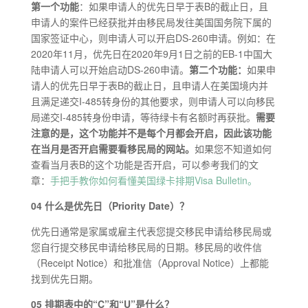
第一个功能
：如果申请人的优先日早于表B的截止日，且
申请人的案件已经获批并由移民局发往美国国务院下属的
国家签证中心，则申请人可以开启DS-260申请。例如：在
2020年11月，优先日在2020年9月1日之前的EB-1中国大
陆申请人可以开始启动DS-260申请。
第二个功能：
如果申
请人的优先日早于表B的截止日，且申请人在美国境内并
且满足递交I-485转身份的其他要求，则申请人可以向移民
局递交I-485转身份申请，等待绿卡有名额时再获批。
需要
注意的是，这个功能并不是每个月都会开启，因此该功能
在当月是否开启需要看移民局的网站。
如果您不知道如何
查看当月表B的这个功能是否开启，可以参考我们的文
章：
手把手教你如何看懂美国绿卡排期Visa Bulletin。
04 什么是优先日（Priority Date）？
优先日通常是家属或雇主代表您提交移民申请给移民局或
您自行提交移民申请给移民局的日期。移民局的收件信
（Receipt Notice）和批准信（Approval Notice）上都能
找到优先日期。
05 排期表中的“C”和“U”是什么？