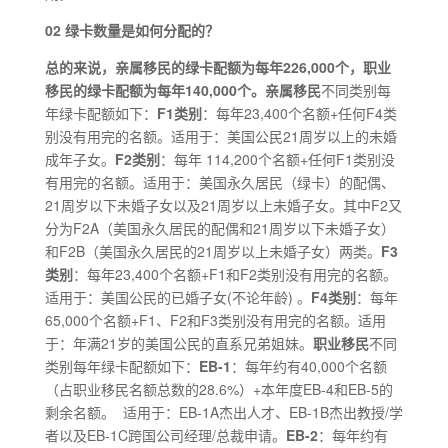
02 绿卡数量是如何分配的？
总的来说，亲属移民的绿卡配额为每年226,000个，职业
移民的绿卡配额为每年140,000个。亲属移民
不同类别每
年绿卡配额如下：
F1类别
：每年23,400个名额+任何F4类
别没有用完的名额。适用于：美国公民21周岁以上的未婚
成年子女。
F2类别
：每年 114,200个名额+任何F1类别没
有用完的名额。适用于：美国永久居民（绿卡）的配偶、
21周岁以下未婚子女以及21周岁以上未婚子女。其中F2又
分为F2A（美国永久居民的配偶和21周岁以下未婚子女）
和F2B（美国永久居民的21周岁以上未婚子女）两类。
F3
类别
：每年23,400个名额+F1和F2类别没有用完的名额。
适用于：美国公民的已婚子女(不论年龄) 。
F4类别
：每年
65,000个名额+F1、F2和F3类别没有用完的名额。适用
于：年满21岁的美国公民的直系兄弟姐妹。
职业移民
不同
类别每年绿卡配额如下：
EB-1
：每年约有40,000个名额
（占职业移民名额总数的28.6%）+本年度EB-4和EB-5的
剩余名额。 适用于：EB-1A杰出人才、EB-1B杰出教授/学
者以及EB-1C跨国公司经理/总裁申请。
EB-2
：每年约有