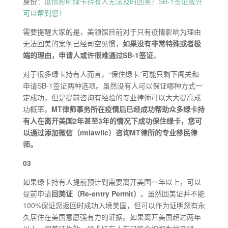
身份：
疫情影响绿卡持有人无法及时回美？SB-1签证或许
可以帮到您！
需要提醒大家的是，美领馆目前对于只有疫情影响为理由
无法回美的案例已经司空见惯，
如果没有非常特殊或者极
端的理由，申请人或许很难通过SB-1签证
。
对于很多绿卡持有人而言，“保住绿卡”可能只剩下闯关和
申请SB-1签证两种选项。虽然没有人可以保证哪种方式一
定成功，但是提前咨询有经验的专业律师可以大大提高成
功概率。
MT律师事务所在疫情后已经成功帮助众多绿卡持
有人在离开美国2年甚至3年的情况下成功保住绿卡，您可
以通过添加微信（mtlawllc）咨询MT律所的专业移民律
师。
03
如果绿卡持有人提前预计到需要离开美国一年以上，可以
提前申请
回美证（Re-entry Permit）
。虽然回美证并不能
100%保证您返回时成功入境美国，但可以作为证明您有永
久居住在美国意愿强有力的证据。如果离开美国超过两年