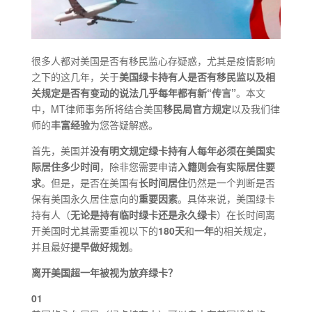
很多人都对美国是否有移民监心存疑惑，尤其是疫情影响
之下的这几年，关于
美国绿卡持有人是否有移民监以及相
关规定是否有变动的说法几乎每年都有新“传言”
。本文
中，MT律师事务所将结合美国
移民局官方规定
以及我们律
师的
丰富经验
为您答疑解惑。
首先，美国并
没有明文规定绿卡持有人每年必须在美国实
际居住多少时间
，除非您需要申请
入籍则会有实际居住要
求
。但是，是否在美国有
长时间居住
仍然是一个判断是否
保有美国永久居住意向的
重要因素
。具体来说，美国绿卡
持有人（
无论是持有临时绿卡还是永久绿卡
）在长时间离
开美国时尤其需要重视以下的
180天
和
一年
的相关规定，
并且最好
提早做好规划
。
离开美国超一年被视为放弃绿卡？
01