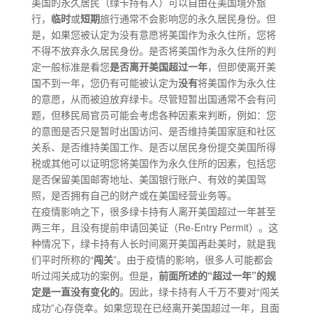
美国的永久居民（绿卡持有人）可以自由在美国境外旅
行，
临时
或
短期
旅行通常不会影响您的永久居民身份。但
是，如果您被认定为没有意愿将美国作为永久住所，您将
不得不放弃永久居民身份。是否将美国作为永久住所的判
定一般标准是看您
是否离开美国超过一年
，但即使离开美
国不到一年，您仍有可能被认定为
没有
将美国作为永久住
的意愿，从而被迫放弃绿卡。尽管短暂出国通常不会有问
题，但移民局官员可能会考虑各种因素来判断，例如：您
的意图是否只是暂时出国访问、是否维持美国家庭和社区
关系、是否维持美国工作、是否以居民身份提交美国所得
税或其他可以证明您将美国作为永久住所的因素，包括您
是否保留美国邮寄地址、美国银行账户、有效的美国驾
照，是否拥有自己的财产或在美国经营业务等。
在疫情影响之下，很多绿卡持有人离开美国超过一年甚至
两三年，且没有提前申请回美证（Re-Entry Permit）。这
种情况下，绿卡持有人长时间离开美国再赴美时，就是我
们平时所称的“
闯关
”。由于疫情的影响，很多人可能都会
听过闯关成功的案例。但是，
前面所述的“超过一年”的规
定是一直没有变化的
。因此，绿卡持有人千万不要对“闯关
成功”心存侥幸。如果您现在已经离开美国超过一年，且面