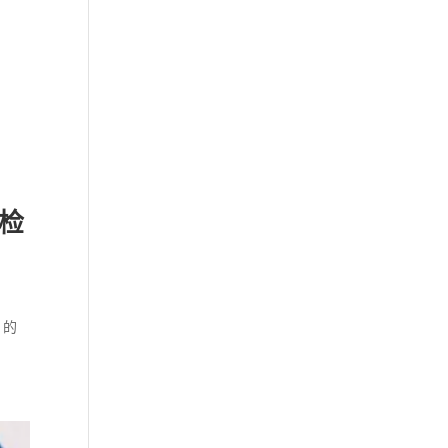
体检
）的