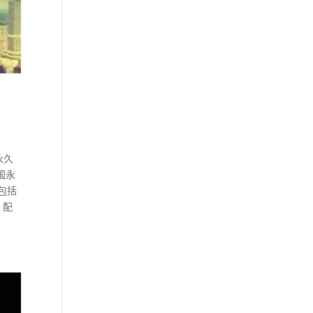
永久
国永
包括
 配