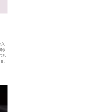
永久
国永
包括
 配