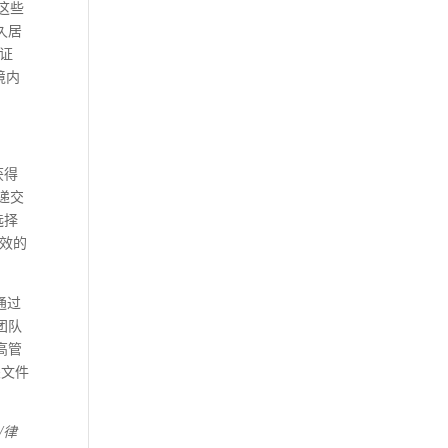
，这些
久居
签证
境内
获得
递交
选择
有效的
通过
团队
高管
关文件
/
律