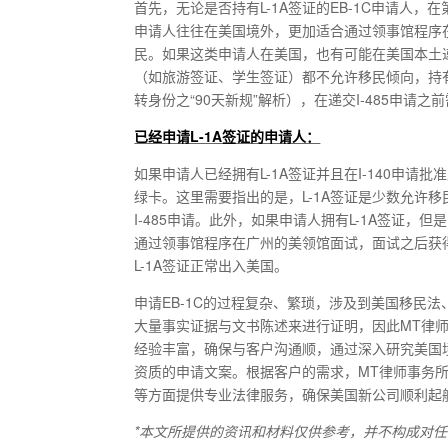
首先，无论是否持有L-1A签证的EB-1C申请人，
申请人往往在美国境外，更加适合通过领事馆程序
民。如果这类申请人在美国，也有可能在美国本土递
（如旅游签证、学生签证）都不允许移民倾向，持有
转身份之“90天新规”解析），在递交I-485申请
已经申请L-1A签证的申请人：
如果申请人已经拥有L-1A签证并且在I-140申请
绿卡。这里需要指出的是，L-1A签证是少数允许移
I-485申请。此外，如果申请人拥有L-1A签证，
通过领事馆程序在广州的美领馆面试，面试之后获得
L-1A签证正常出入美国。
申请EB-1C的过程复杂、繁琐，涉及到美国移民
大量事实证据与文书陈述来进行证明，因此MT律
经验丰富，确保与客户沟通顺，通过深入研究美国
资质的申请文案。根据客户的需求，MT律师事务
等方面提供专业法律服务，确保美国新公司顺利起
*
本文所提供的资讯和材料仅供参考，并不构成对任