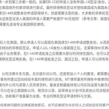
在第一步到第三步都一致的。如果EB-1C的申请人没有申请L-1A签证/身份
在美国境外的美领馆进行面试，最终获得移民签证并登陆美国成为美国永
交I-485调整身份申请获得绿卡。但是需要注意的是，大多数的非移民
这类签证进入美国的申请人需要严格遵守“90天规则”（参考文章：美国
之前需要先咨询专业美国移民律师。
批准后人在美国，那么申请人可以直接在美国递交I-485申请调整身份，从而
民倾向的非移民签证，申请人以L-1A身份入境美国之后，无需等待90天再
但是由于业务需求，在I-140申请批准之后需要大部分时间待在国内，也可以
移民签证再赴美。在I-140申请批准之后、面试之前，申请人可以持有
法、公司法等许多方面，无论是针对公司，还是受益人个人的要求，都需要
师事务所建议您向经验丰富的律师进行咨询。MT律师事务所拥有中美律师
境内外公司与高管人员背景资料，量身定制最能体现公司实际运营与雇员
所可以在设立美国新公司、租赁办公室、起草商业计划书及其他公司法相
航，协助客户准备最为全面、专业的移民签证申请材料与文案。
何具体问题的法律或其他意见，也不应被视为与任何人之间创设任何客户