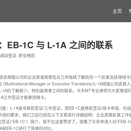
主页
B-1C 与 L-1A 之间的联系
员调动签证
,
职业移民
，很多跨国公司的企业家或高管在近几年陆续了解到另一个赴美及获得绿卡
tional Manager or Executive Transferee)/L-1A跨国公司高
或L-1A的了解甚少，特别是两者之间的联系。今天MT专业律师为大家理清E
-1A工作签证才能拿到绿卡。
别是：L-1A是非移民签证/工作签证，而EB-1C是移民签证/绿卡申请，均
1C申请的要求，我们之前已经在以下文章进行详细说明：企业高管赴美工作
签证(“EB-1C”）简介，就不在这里赘述了。收集了众多申请人对于EB-1
A和EB-1C进行了简单的对比。