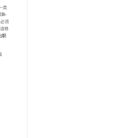
第一类
B-
，必须
申请移
出职
看