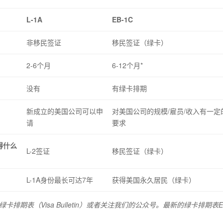
L-1A
EB-1C
非移民签证
移民签证（绿卡）
2-6个月
6-12个月*
没有
有绿卡排期
新成立的美国公司可以申
对美国公司的规模/雇员/收入有一定
请
要求
得什么
L-2签证
移民签证（绿卡）
L-1A身份最长可达7年
获得美国永久居民（绿卡）
排期表（Visa Bulletin）或者关注我们的公众号。最新的绿卡排期表E