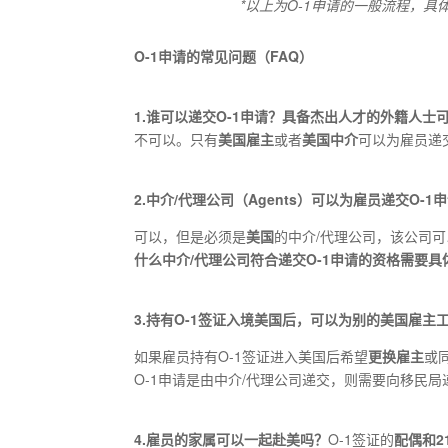
*以上为O-1申请的一般流程，具
O-1申请的常见问题（FAQ）
1.谁可以递交O-1申请？具备杰出人才的外籍人士
不可以。只有
美国雇主
或者
美国中介
可以为雇员递
2.中介/代理公司（Agents）可以为雇员递交O-1
可以，但是必须是
美国
的中介/代理公司，该公司
什么中介/代理公司符合递交O-1申请的资格需要
3.持有O-1签证入境美国后，可以为别的美国雇主
如果雇员持有O-1签证进入美国后希望
更换雇主
或
O-1申请是由中介/代理公司递交，则需要向移民局递交修改
4.雇员的家属可以一起赴美吗？
O-1签证的
配偶和2