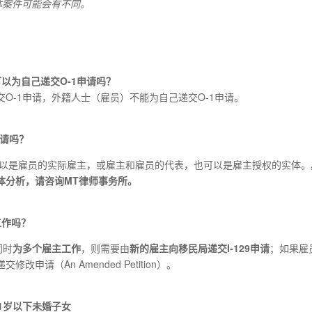
体案件可能会有不同。
可以为自己递交O-1申请吗？
交O-1申请，外籍人士（雇员）不能为自己递交O-1申请。
申请吗？
可以是雇员的实际雇主，或雇主和雇员的代表，也可以是雇主授权的实体。
具体分析，请咨询MT律师事务所。
工作吗？
同时
为多个雇主工作
，则需要由
新的雇主向移民局递交I-129申请
；如果雇
申请（An Amended Petition）。
1岁以下未婚子女