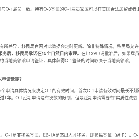
与O-1雇员一致。持有O-3签证的O-1雇员家属可以在美国合法居留或者
间会有所差异，移民局官网对此数据会定时更新。除非特殊情况，移民局允
服务后，移民局承诺在15个自然日内审理。
在I-129申请批准后，如果雇
预约当地美领馆申请签证，具体获得O-1签证的时间取决于当地美领馆。
可以申请延期？
个申请具体情况来决定O-1的有效时间，首次O-1申请有效时间
最长不超
过1年
。O-1延期申请没有次数的限制，但是延期申请需要有“实质性改变
处，O-1是非移民签证，EB-1A是杰出人才移民，即移民签证（绿卡）。O-