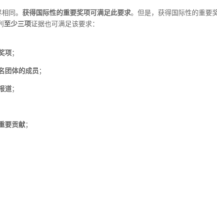
尽相同。
获得
国际性
的重要奖项可满足此要求
。但是，获得国际性的重要
列
至少三项
证据也可满足该要求：
奖项
；
名团体的成员
；
报道
；
重要贡献
；