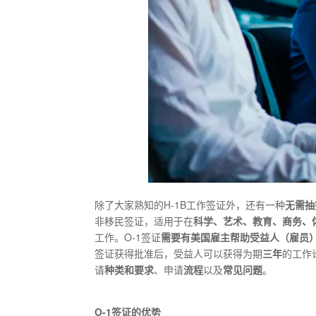
除了大家熟知的H-1B工作签证外，还有一种
无需抽
非移民签证，适用于在
科学、艺术、教育、商务、
工作。O-1签证
需要有美国雇主帮助受益人（雇员
签证获得批准后，受益人可以获得为期
三年
的工作
请
种类和要求
、申请
流程
以及
常见问题
。
O-1签证的优势