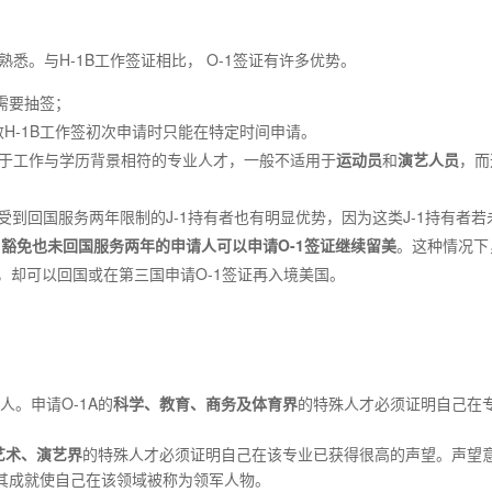
悉。与H-1B工作签证相比， O-1签证有许多优势。
需要抽签；
H-1B工作签初次申请时只能在特定时间申请。
适用于工作与学历背景相符的专业人才，一般不适用于
运动员
和
演艺人员
，而
于受到回国服务两年限制的J-1持有者也有明显优势，因为这类J-1持有者若
1
豁免
也未回国服务两年的申请人可以申请
O-1
签证
继续留美
。这种情况下
份，却可以回国或在第三国申请O-1签证再入境美国。
人。申请O-1A的
科学
、
教育、
商务
及体育
界
的特殊人才必须证明自己在
艺术
、
演艺界
的特殊人才必须证明自己在该专业已获得很高的声望。声望
其成就使自己在该领域被称为领军人物。