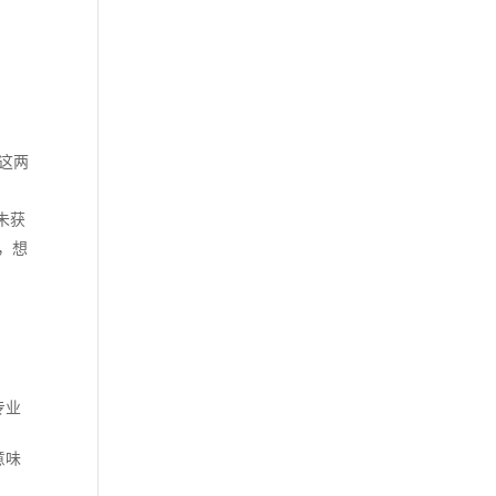
这两
未获
，想
专业
意味