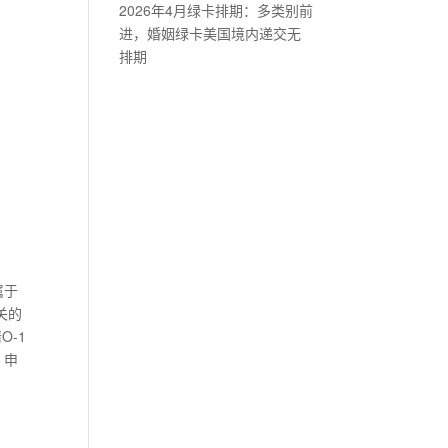
2026年4月绿卡排期：多类别前
进，婚姻绿卡美国境内递交无
排期
属于
关的
O-1
、申