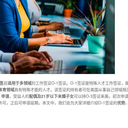
签
且
适用于多领域
的工作签证O-1签证。O-1签证是特殊人才工作签证，
体育领域
具有特殊才能的人才。该签证的持有者可在美国从事自己领域相
）申请
，受益人的
配偶及21岁以下未婚子女
可以持O-3签证来美。初次申请
许可，之后可申请延期。本文中，我们会为大家详细介绍O-1签证的
优势