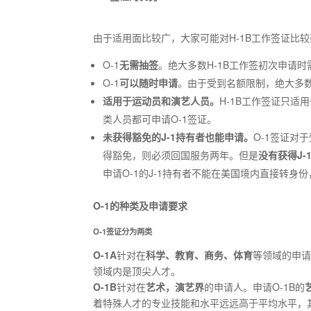
由于适用面比较广，大家可能对H-1B工作签证比较熟
O-1
无需
抽签
。绝大多数H-1B工作签初次申请时
O-1
可以
随时申请
。由于受到名额限制，绝大多数
适用于
运动员
和
演艺人员
。
H-1B工作签证只
类人员都可申请O-1签证。
未获得豁免的
J
-1
持有者
也能申请。
O-1签证对
得豁免，则必须回国服务两年。但是
没有
获得
J-
申请O-1的J-1持有者不能在美国境内直接转身
O-1的种类及申请要求
O-1签证分为两类
O
-1A
针对在
科学、教育、商务、体育
等领域的申请
领域内是顶尖人才。
O-1B
针对在
艺术，演艺界
的申请人。申请O-1B的
着特殊人才的专业技能和水平远远高于平均水平，