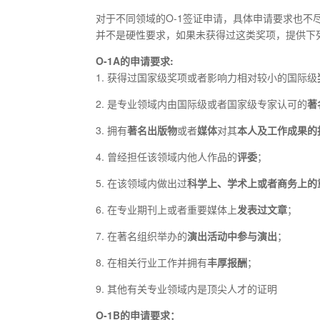
对于不同领域的O-1签证申请，具体申请要求也不
并不是硬性要求，如果未获得过这类奖项，提供下
O-1A的申请要求:
1. 获得过国家级奖项或者影响力相对较小的国际级
2. 是专业领域内由国际级或者国家级专家认可的
著
3. 拥有
著名出版物
或者
媒体
对其
本人及工作成果的
4. 曾经担任该领域内他人作品的
评委
；
5. 在该领域内做出过
科学上、学术上或者商务上的
6. 在专业期刊上或者重要媒体上
发表过文章
；
7. 在著名组织举办的
演出活动中参与演出
；
8. 在相关行业工作并拥有
丰厚报酬
；
9. 其他有关专业领域内是顶尖人才的证明
O-1B的申请要求：