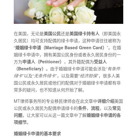
在美国，无论是
美国公民
还是
美国绿卡持有人
（即美国永
久居民）均可支持配偶的绿卡申请，这种申请往往被称为
“
婚姻绿卡申请（Marriage Based Green Card）
”。在婚
姻绿卡申请中，拥有美国公民身份或者永久居民身份的一
方为
申请人（Petitioner）
，其外籍配偶为
受益人
（Beneficiary）
。由于婚姻绿卡申请可能会涉及“
有条件
绿卡
”以及“
无条件绿卡
”，以及需要“
经济担保
”，很多人美
国公民或永久居民或他们的配偶对于婚姻绿卡申请都有非
常多的疑问，也不知道从何开始了解。
MT律师事务所的专业移民律师会在此文章中
详细介绍
美国
公民或永久居民为配偶申请绿卡的
条件
，
流程
，以及
常见
问题
，让大家可以从这一篇文章中了解
婚姻绿卡申请的各
项细节
。
婚姻绿卡申请的基本要求