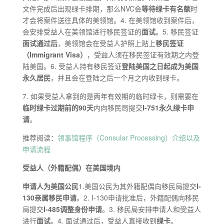
文件完成后出现绿卡排期，那么NVC会
等待绿卡有名额
时
才会将案件送往具体的美领馆。4. 在美领馆收到案件后，
会安排受益人在美领馆进行移民签证的
面试
。5. 移民签证
面试通过后
，美领馆会在受益人护照上贴上
移民签证
（
Immigrant
V
isa
）
，受益人须在移民签证有效期之内登
陆美国。6. 受益人持有移民签证
登陆美国之日起成为美国
永久居民
，并且会在登陆之后一个月之内收到绿卡。
7. 如果受益人拿到的是两年有效期的临时绿卡，则需要在
临时绿卡过期前的90天
内向移民局提交
I
-751
永久绿卡申
请
。
推荐阅读：
领事馆程序（Consular Processing）介绍以及
申请流程
受益人（外籍配偶）在
美国境内
申请人为
美国公民
1.美国公民为其外籍配偶向移民局提交
I
-
130
亲属移民申请
。2. I-130申请批准后，外籍配偶向移民
局提交
I
-485
调整身份申请
。3. 移民局安排申请人和受益人
进行
面试
。4. 面试通过后，受益人直接收到
绿卡
。