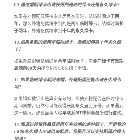
09.
通过婚姻绿卡申请获得的是临时绿卡还是永久绿卡？
如果在外籍配偶获得永久居民身份时，结婚时间
少于两
年
，那么外籍配偶将拿到的是两年
临时绿卡
；结婚时间
长
于两年
，外籍配偶将拿到
十年的永久绿卡
。
10.
如果拿到的是两年临时绿卡，后续如何换十年永久绿
卡？
如果外籍配偶拿到的是两年临时绿卡，需要在
绿卡有效期
届满前90天内
提交I-751永久绿卡申请。
11.
如果临时绿卡期间离婚，外籍配偶还能申请永久绿卡
吗？
如果婚姻被证实是真实有效的，即使外籍配偶在临时绿卡
期间离婚，仍然有可能获得长期永久居民身份。如果遇到
这一情况，建议当事人
尽早联系MT律师事务所进行咨询
。
12.
我通过投资移民获得两年有效期的临时绿卡，但是我的
I-829永久绿卡申请仍未批准，我是否可以支持配偶的绿卡
申请？