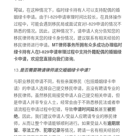
可以
，在这种情况下，临时绿卡持有人可以支持配偶的婚
姻绿卡申请。由于I-829申请审理时间比较长，在具体操作
过程中，可能会遇到移民局或面试官对I-829申请的情况不
熟悉的情况。因此，这种情况下，请申请人充分告知您的
移民律师有关您的绿卡身份情况，建议联系有相关经验的
移民律师进行申请。
M
T
律师事务所拥有众多成功办理临时
绿卡持有人在
I
-829
申请审理过程中支持外籍配偶的婚姻绿
卡申请，欢迎您直接向我们咨询
。
13.
是否需要聘请律师递交婚姻绿卡申请？
与职业移民申请不同，有些亲属移民（包括婚姻绿卡申
请）的申请人选择自己提交移民申请，且没有聘请专业的
移民律师。虽然移民局接受申请人自己提交相关申请，但
是申请人并非专业人士，经常会由于不熟悉移民法或者申
请流程在申请过程中犯错，导致
申请时间延长
甚至
被拒
绝
。因此，我们建议申请人/受益人应聘请专业的移民律
师，从而让整个申请能够顺利进行。如果受益人有
逾期居
留
、
非法工作
、
犯罪记录
等情况，聘请一名有相关经验的