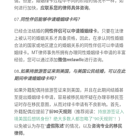
请。但是，婚姻绿卡过程中不同的阶段的情况不一样，如
何进行加快，
应联系您的律师具体咨询
。
07.
同性伴侣能够申请婚姻绿卡吗？
已经合法结婚的
同性伴侣可以申请婚姻绿卡
。只要在法律
上被认可的婚姻关系才具备资格，因此，在承认同性婚姻
合法的国家或地区建立的婚姻关系的同性伴侣可以申请婚
姻绿卡。MT律师事务所拥有办理同性婚姻绿卡申请的丰富
经验，您可以通过添加
微信mtlawllc
进行咨询。
08
.如果持旅游签证来到美国，与美国公民结婚，可以在此
期间申请婚姻绿卡吗？
如果外籍配偶持旅游签证来到美国，并且在此期间结婚甚
至提出婚姻绿卡申请，容易被移民局怀疑在办理非移民签
证时存在移民意图，从而对绿卡申请有不良影响。首先，
外籍配偶应提前了解
90天规则
（推荐阅读：
持旅游签证入
境美国后想转身份？绝大多数人都忽略了“90天规则”！
）
以免被认为存在“
虚假陈述
”的情况，以及
咨询专业的移民
律师
。