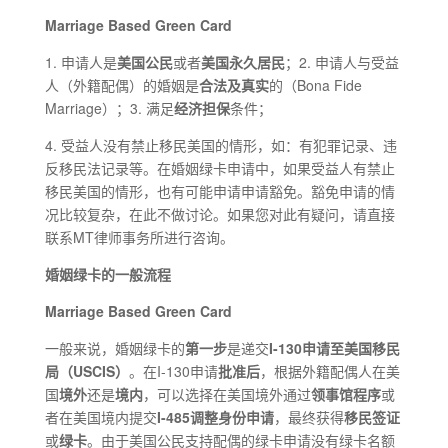
Marriage Based Green Card
1. 申请人是
美国公民
或者
美国永久居民
；2. 申请人与受益
人（外籍配偶）的婚姻是
合法及真实
的（Bona Fide
Marriage）；3. 满足
经济担保
条件；
4. 受益人没有禁止移民美国的情形，如：有犯罪记录、违
反移民法记录等。在婚姻绿卡申请中，如果受益人有禁止
移民美国的情形，也有可能申请申请豁免。豁免申请的情
况比较复杂，在此不做讨论。如果您对此有疑问，请直接
联系MT律师事务所进行咨询。
婚姻绿卡的一般流程
Marriage Based Green Card
一般来说，婚姻绿卡的
第一步
是递交
I
-130
申请
至美国移民
局（
U
SCIS
）
。在I-130申请
批准后
，根据外籍配偶人在美
国
境外
还是
境内
，可以选择在美国境外通过
领事馆程序
或
者在美国境内提交
I
-485
调整身份申请
，最终获得
移民签证
或
绿卡
。由于美国公民支持配偶的绿卡申请没有绿卡名额