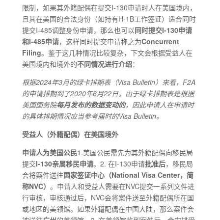
限制，如果其外籍配偶在提交I-130申请时人在美国境内，
且其在美国的合法身份（如持有H-1B工作签证）适合同时
提交I-485调整身份申请，那么也可以
同时提交
I
-130
申请
和
I
-485
申请
，这样同时提交申请称之为
C
oncurrent
Filing
。鉴于这几种情况比较复杂，下文会根据受益人在
美国境内和境外的
不同情况进行介绍
：
根据2024年3月的绿卡排期表（Visa Bulletin）来看，F2A
的申请排期到了2020年6月22日。由于绿卡排期表是根据
美国国务院
每月发布的数据变动的
，因此申请人在申请时
的具体排期情况应当参考届时的Visa Bulletin。
受益人（外籍配偶）在
美国境外
申请人为
美国公民
1.美国公民需先为其外籍配偶向移民局
提交
I
-130
亲属移民申请
。2. 在I-130申请
批准后
，移民局
会将案件送往
国家签证中心（National Visa Center，简
称NVC）
。申请人和受益人需要在NVC提交一系列文件进
行审核，审核通过后，NVC会将案件送至外籍配偶所在国
或地区的美领馆。如果外籍配偶在中国大陆，那么案件会