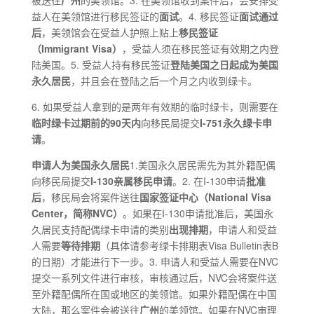
被送往
广州
的美领馆。3. 在美领馆收到案件后，会安排受
益人在美领馆进行移民签证的
面试
。4. 移民签证
面试通过
后
，美领馆会在受益人护照上贴上
移民签证
（
Immigrant
V
isa
）
，受益人须在移民签证有效期之内登
陆美国。5. 受益人持有移民签证
登陆美国之日起成为美国
永久居
民
，并且会在登陆之后一个月之内收到绿卡。
6. 如果受益人拿到的是两年有效期的临时绿卡，则需要在
临时
绿卡过期前的90天内
向移民局提交
I
-751
永久绿卡申
请
。
申请人为
美国
永久居民
1.美国永久居民需先为其外籍配偶
向移民局提交
I
-130
亲属移民申请
。2. 在I-130申请
批准
后
，移民局会将案件送往
国家签证中心（National Visa
Center，简称NVC）
。如果在I-130申请批准后，美国永
久居民支持配偶绿卡申请的类别
出现排期
，申请人和受益
人需要
等待排期
（具体请参考绿卡排期表Visa Bulletin表B
的日期）才能进行下一步。3. 申请人和受益人需要在NVC
提交一系列文件进行审核，审核通过后，NVC会将案件送
至外籍配偶所在国或地区的美领馆。如果外籍配偶在中国
大陆，那么案件会被送往
广州
的美领馆。如果在NVC审理