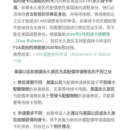
临时绿卡过期前的90天
内向移民局提交
I-751永久绿卡申
请
。如果永久居民的配偶想在美国境内调整身份，他们必
须保持
合法有效的非移民身份
，并等待排期，等排期到达
之后才能提出I-485调整身份的申请。如果绿卡的外籍配偶
不能保持合法身份，则需要回国进行移民签证手续，而不
能在美国调整身份。根据最新
2024年3月的绿卡排期表
（Visa Bulletin）
，目前永久居民支持配偶绿卡申请的
F2A类别的排期是2020年6月22日
。
推荐阅读：
I-485调整身份申请（Adjustment of Status）
介绍
美国公民和美国永久居民为其配偶申请移民的
不同之处
1.
移民周期不同
：
美国公民
为配偶申请移民属于
不受
绿卡
配额限制
的亲属移民，无需等待绿卡排期。
美国永久居民
为配偶申请移民属于
受
绿卡
配额限制
的亲属移民，可能需
要等待绿卡排期。
2.
申请要求不同
：如果申请人是
通过与
美国
公民或
永久居
民
结婚获得的绿卡
，将不具备为新的外籍配偶申请婚姻绿
卡的资格，但存在以下
例外情况
：