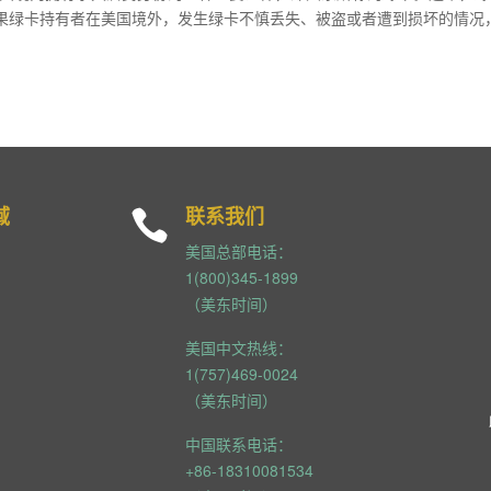
果绿卡持有者在美国境外，发生绿卡不慎丢失、被盗或者遭到损坏的情况
域
联系我们

美国总部电话：
1(800)345-1899
（美东时间）
美国中文热线：
1(757)469-0024
（美东时间）
中国联系电话：
+86-18310081534