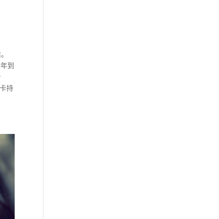
难。
一年到
身
绿卡持