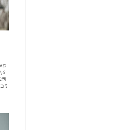
A签
的企
公司
签证的