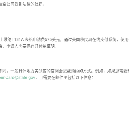
航空公司受到法律的处罚。
-131a上缴纳I-131A 表格申请费575美元，通过美国移民局在线支付系统，使
后，申请人需要保存好付款证明。
不同，一般具体地方美领馆的官网会记载预约的方式。例如，如果您需要
reenCard@state.gov
，且需要在邮件里包括以下信息：