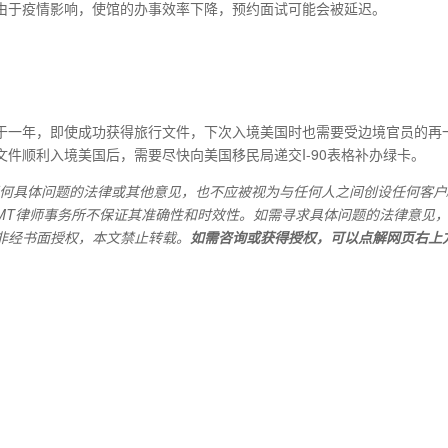
由于疫情影响，使馆的办事效率下降，预约面试可能会被延迟。
于一年，即使成功获得旅行文件，下次入境美国时也需要受边境官员的再
件顺利入境美国后，需要尽快向美国移民局递交I-90表格补办绿卡。
何具体问题的法律或其他意见，也不应被视为与任何人之间创设任何客户
MT
律师事务所不保证其准确性和时效性。如需寻求具体问题的法律意见
非经书面授权，本文禁止转载。
如需咨询或获得授权，可以点解网页右上