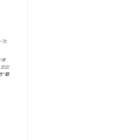
一次
/
律
，您应
方“联