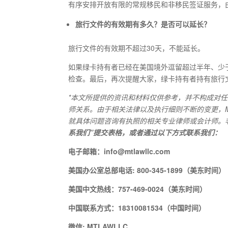
有序安排开放有限的常规移民和非移民签证服务，
旅行文件的有效期有多久？是否可以延长？
旅行文件的有效期不超过30天，不能延长。
如果绿卡持有者已经在美国境外逗留超过半年、少
检查。最后，再次提醒大家，绿卡持有者持有旅行文
*
本文所提供的资讯和材料仅供参考，并不构成对任
师关系。由于相关法律以及执行细则不断的变更，
就具体问题咨询有执照的相关专业律师或会计师。
系我们”提交表格，或者通过以下方式联系我们：
电子邮箱：
info@mtlawllc.com
美国办公室总部电话
: 800-345-1899
（美东时间）
美国中文热线：
757-469-0024
（美东时间）
中国联系方式：
18310081534
（中国时间）
微信
: MTLAWLLC