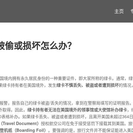
主页
被偷或损坏怎么办？
在美国境内拥有永久居民身份的一种重要证件，即大家所称的绿卡。通常，
果绿卡持有者在美国境外，发生
绿卡不慎丢失、被盗或者遭到损坏
的情况
局报警，报告自己的绿卡被盗/丢失的情况，拿到在警察局填写的证明报告
外取得。因此，
绿卡持有者无法在美国境外的领事馆或大使馆补办绿卡
，
90表格补办。如果绿卡丢失、被盗或者遭到损坏，且离开美国未超过364
ravel Document）
授权航空公司在免于接受惩罚下接载其到美国。旅
登机纸（
Boarding Foil）
。要强调的是，旅行文件并不能保证能进入美