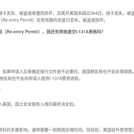
绿卡丢失、被盗或者遭到损坏，且离开美国未超过364日，绿卡丢失，被
entry Permit）在有效期内但是已丢失，被盗或损坏。
证（
Re-entry Permit
），我还有资格提交
I-131A
表格吗？
。
退还。如果申请人后来确定旅行文件是不必要的，美国移民局也不会处理退款
移民局也不会向申请人提供I-131A费用退款。
？
入美国，国土安全部有入境的最终决定权。
资料的多寡影响，通常需要一到两周办理时间。但目前，美国驻外使领馆