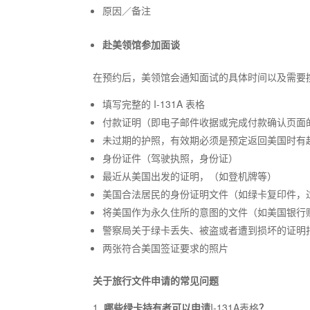
原因／备注
赴美领馆参加面谈
在预约后，美领馆会通知面试的具体时间以及需要
填写完整的 I-131A 表格
付款证明（即电子邮件收据或完成付款确认页面
未过期的护照，有效期必须是预定返回美国时有
身份证件（驾驶执照，身份证）
最近从美国出发的证明，（如登机牌等）
美国合法居民的身份证明文件（如绿卡复印件，过期
将美国作为永久住所的意图的文件（如美国银行
警察局关于绿卡丢失、被盗或者遭到损坏的证明
两张符合美国签证要求的照片
关于旅行文件申请的常见问题
哪些绿卡持有者可以申请
I-131A表格
？